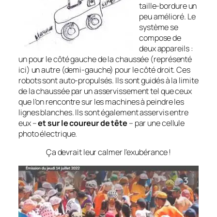
taille-bordure un
peu amélioré. Le
système se
compose de
deux appa­reils :
un pour le côté gauche de la chaus­sée
(représenté
ici)
un autre (demi-gau­che) pour le côté droit. Ces
robots sont auto-propulsés. Ils sont guidés à la limite
de la chaussée par un asservis­sement tel que ceux
que l’on rencontre sur les ma­chines à peindre les
lignes blanches. Ils sont également asservis entre
eux –
et sur le coureur de tête
– par une cellule
photo électrique.
Ça devrait leur calmer l’exubérance !