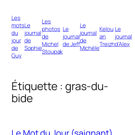
Aller
au
Les
contenu
Les
mots
Le
Le
photos
Le
Kelou
Le
du
journal
journal
de
journal
an
journal
jour
de
de
Michel
de Jeff
Treizh
d’Alex
de
Sophie
Michèle
Stoupak
Guy
Étiquette :
gras-du-
bide
Le Mot du Jour (saignant)