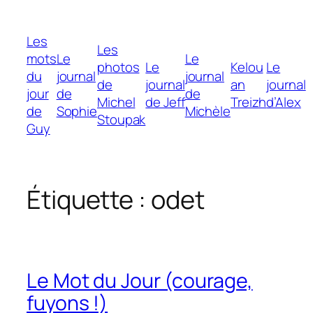
Aller
au
Les
contenu
Les
mots
Le
Le
photos
Le
Kelou
Le
du
journal
journal
de
journal
an
journal
jour
de
de
Michel
de Jeff
Treizh
d’Alex
de
Sophie
Michèle
Stoupak
Guy
Étiquette :
odet
Le Mot du Jour (courage,
fuyons !)