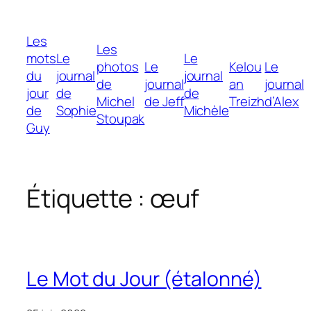
Aller
au
Les
contenu
Les
mots
Le
Le
photos
Le
Kelou
Le
du
journal
journal
de
journal
an
journal
jour
de
de
Michel
de Jeff
Treizh
d’Alex
de
Sophie
Michèle
Stoupak
Guy
Étiquette :
œuf
Le Mot du Jour (étalonné)