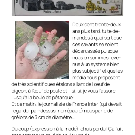
Deux cent trente-deux
ans plus tard, tu te de­
mandes à quoi sert que
ces savants se soient
décarcassés puisque
nous en sommes reve­
nus à un système bien
plus subjectif et que les
mé­dia nous proposent
de très scientifiques éta­lons allant de l’œuf de
pigeon, à l’œuf de poule et
– si, si, je vous l’assure –
jusqu’à la boule de pé­tanque !
Et ce matin, le journaliste de France Inter
(qui devait
regarder par-des­sus mon épau­le)
nous parle de
grêlons de 3 cm de diamètre…
Du coup
(expression à la mode)
, chuis perdu ! Ça fait