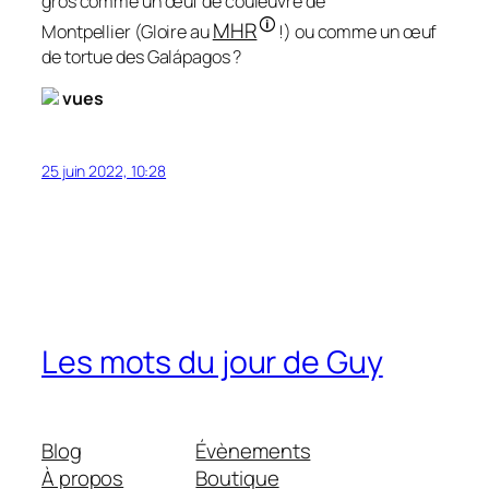
gros comme un œuf de couleuvre de
🛈
MHR
Montpellier
(Gloire au
!)
ou comme un œuf
de tortue des Galápagos ?
vues
25 juin 2022, 10:28
Les mots du jour de Guy
Blog
Évènements
À propos
Boutique